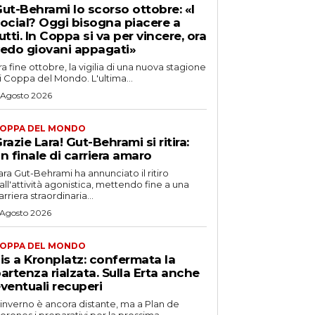
ut-Behrami lo scorso ottobre: «I
ocial? Oggi bisogna piacere a
utti. In Coppa si va per vincere, ora
edo giovani appagati»
ra fine ottobre, la vigilia di una nuova stagione
i Coppa del Mondo. L'ultima...
 Agosto 2026
OPPA DEL MONDO
razie Lara! Gut-Behrami si ritira:
n finale di carriera amaro
ara Gut-Behrami ha annunciato il ritiro
all'attività agonistica, mettendo fine a una
arriera straordinaria...
 Agosto 2026
OPPA DEL MONDO
is a Kronplatz: confermata la
artenza rialzata. Sulla Erta anche
ventuali recuperi
'inverno è ancora distante, ma a Plan de
orones i preparativi per la prossima...