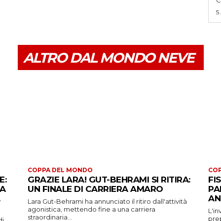
5
ALTRO DAL MONDO NEVE
COPPA DEL MONDO
CO
E:
GRAZIE LARA! GUT-BEHRAMI SI RITIRA:
FI
 A
UN FINALE DI CARRIERA AMARO
PA
AN
Lara Gut-Behrami ha annunciato il ritiro dall'attività
agonistica, mettendo fine a una carriera
L'in
straordinaria...
prep
di