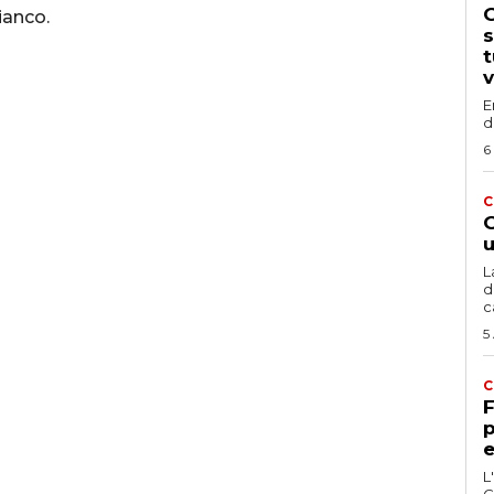
G
ianco.
s
t
v
E
d
6
C
G
u
L
d
c
5
C
F
p
e
L
C