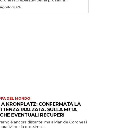
 Agosto 2026
PPA DEL MONDO
S A KRONPLATZ: CONFERMATA LA
RTENZA RIALZATA. SULLA ERTA
CHE EVENTUALI RECUPERI
verno è ancora distante, ma a Plan de Corones i
arativi per la prossima...