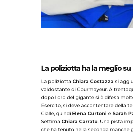
La poliziotta ha la meglio s
La poliziotta
Chiara Costazza
si aggi
valdostante di Courmayeur. A trentaq
dopo l’oro del gigante si è difesa molto
Esercito, si deve accontentare della t
Gialle, quindi
Elena Curtoni
e
Sarah Pa
Settima
Chiara Carratu
. Una pista im
che ha tenuto nella seconda manche gra