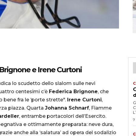
u Brignone e Irene Curtoni
udica lo scudetto dello slalom sulle nevi
C
G
uattro centesimi c’è
Federica Brignone
, che
d
 bene fra le ‘porte strette".
Irene
Curtoni
,
G
erza piazza. Quarta
Johanna
Schnarf
, Fiamme
C
L
rdeller
, entrambe portacolori dell’Esercito.
7
pegnativa e ottimamente preparata: neve dura,
zie anche alla ‘salatura’ ad opera del sodalizio
C