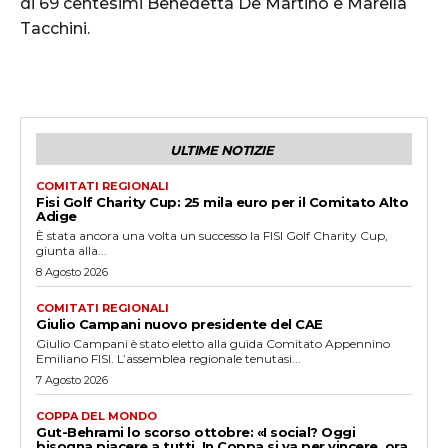
di 69 centesimi Benedetta De Martino e Marella
Tacchini.
ULTIME NOTIZIE
COMITATI REGIONALI
Fisi Golf Charity Cup: 25 mila euro per il Comitato Alto
Adige
È stata ancora una volta un successo la FISI Golf Charity Cup,
giunta alla...
8 Agosto 2026
COMITATI REGIONALI
Giulio Campani nuovo presidente del CAE
Giulio Campani è stato eletto alla guida Comitato Appennino
Emiliano FISI. L’assemblea regionale tenutasi...
7 Agosto 2026
COPPA DEL MONDO
Gut-Behrami lo scorso ottobre: «I social? Oggi
bisogna piacere a tutti. In Coppa si va per vincere, ora