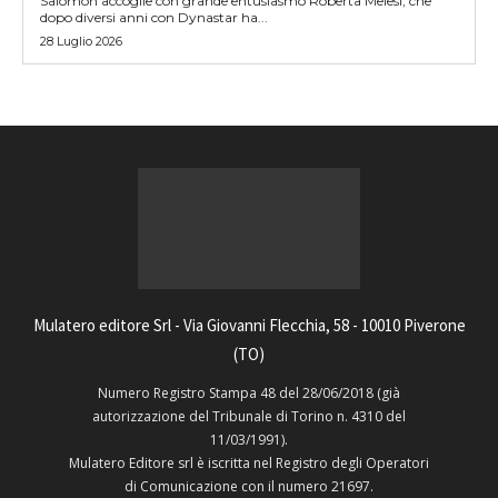
Salomon accoglie con grande entusiasmo Roberta Melesi, che
dopo diversi anni con Dynastar ha...
28 Luglio 2026
Mulatero editore Srl - Via Giovanni Flecchia, 58 - 10010 Piverone
(TO)
Numero Registro Stampa 48 del 28/06/2018 (già
autorizzazione del Tribunale di Torino n. 4310 del
11/03/1991).
Mulatero Editore srl è iscritta nel Registro degli Operatori
di Comunicazione con il numero 21697.