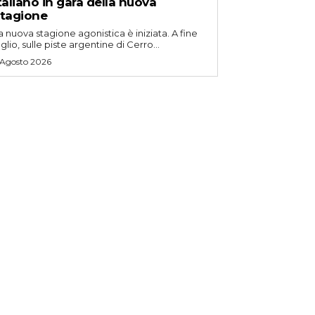
taliano in gara della nuova
tagione
a nuova stagione agonistica è iniziata. A fine
uglio, sulle piste argentine di Cerro...
 Agosto 2026