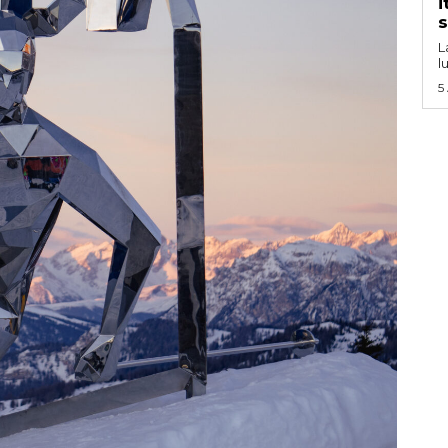
i
s
L
l
5