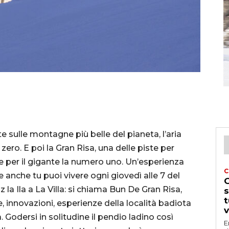
te sulle montagne più belle del pianeta, l’aria
zero. E poi la Gran Risa, una delle piste per
per il gigante la numero uno. Un’esperienza
C
 anche tu puoi vivere ogni giovedì alle 7 del
G
z la Ila a La Villa: si chiama Bun De Gran Risa,
s
t
e, innovazioni, esperienze della località badiota
v
Godersi in solitudine il pendio ladino così
E