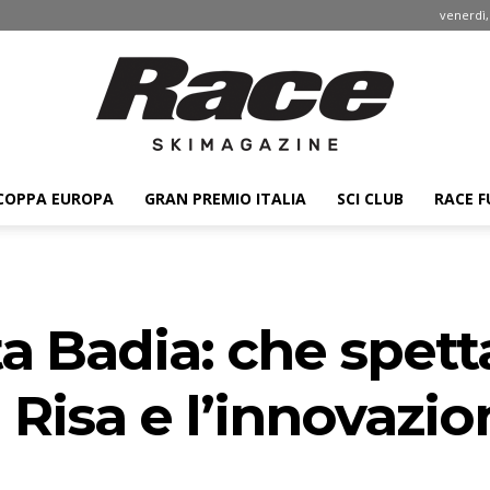
venerdì,
COPPA EUROPA
GRAN PREMIO ITALIA
SCI CLUB
RACE F
Race
ta Badia: che spett
ski
Risa e l’innovazio