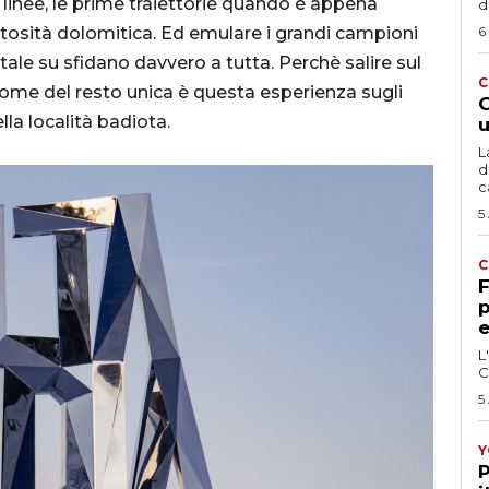
e linee, le prime traiettorie quando è appena
d
tosità dolomitica. Ed emulare i grandi campioni
6
ale su sfidano davvero a tutta. Perchè salire sul
C
come del resto unica è questa esperienza sugli
G
lla località badiota.
u
L
d
c
5
C
F
p
e
L
C
5
Y
P