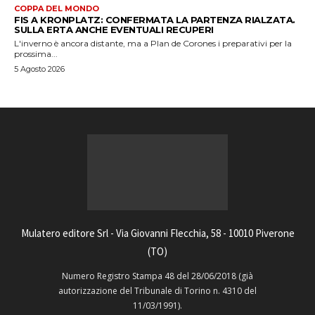
COPPA DEL MONDO
FIS A KRONPLATZ: CONFERMATA LA PARTENZA RIALZATA.
SULLA ERTA ANCHE EVENTUALI RECUPERI
L'inverno è ancora distante, ma a Plan de Corones i preparativi per la
prossima...
5 Agosto 2026
Mulatero editore Srl - Via Giovanni Flecchia, 58 - 10010 Piverone
(TO)
Numero Registro Stampa 48 del 28/06/2018 (già
autorizzazione del Tribunale di Torino n. 4310 del
11/03/1991).