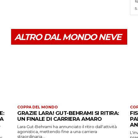
l
5
ALTRO DAL MONDO NEVE
COPPA DEL MONDO
CO
E:
GRAZIE LARA! GUT-BEHRAMI SI RITIRA:
FI
 A
UN FINALE DI CARRIERA AMARO
PA
AN
Lara Gut-Behrami ha annunciato il ritiro dall'attività
agonistica, mettendo fine a una carriera
L'in
straordinaria...
prep