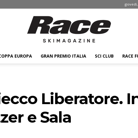
giovedì,
COPPA EUROPA
GRAN PREMIO ITALIA
SCI CLUB
RACE F
Race
iecco Liberatore. I
ski
zer e Sala