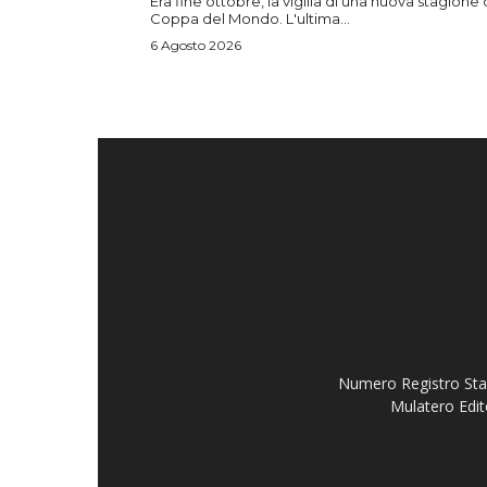
Era fine ottobre, la vigilia di una nuova stagione 
Coppa del Mondo. L'ultima...
6 Agosto 2026
Numero Registro Stam
Mulatero Edit