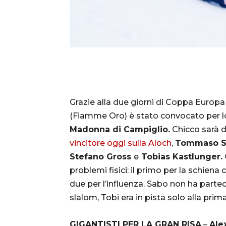
Grazie alla due giorni di Coppa Europ
(Fiamme Oro) è stato convocato per l
Madonna di Campiglio.
Chicco sarà d
vincitore oggi sulla Aloch
,
Tommaso Sal
Stefano Gross
e
Tobias Kastlunger.
problemi fisici: il primo per la schiena c
due per l’influenza. Sabo non ha part
slalom, Tobi era in pista solo alla p
GIGANTISTI PER LA GRAN RISA
–
Ale