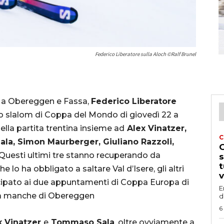
Federico Liberatore sulla Aloch ©Ralf Brunel
a a Obereggen e Fassa,
Federico Liberatore
o slalom di Coppa del Mondo di giovedì 22 a
ella partita trentina insieme ad
Alex Vinatzer,
C
a, Simon Maurberger, Giuliano Razzoli,
G
Questi ultimi tre stanno recuperando da
s
t
he lo ha obbligato a saltare Val d’Isere, gli altri
v
ecipato ai due appuntamenti di Coppa Europa di
E
rima manche di Obereggen
d
6
x Vinatzer
e
Tommaso Sala
, oltre ovviamente a