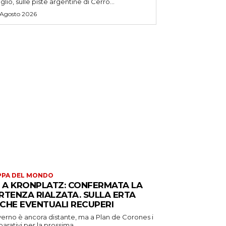
uglio, sulle piste argentine di Cerro...
 Agosto 2026
PPA DEL MONDO
S A KRONPLATZ: CONFERMATA LA
RTENZA RIALZATA. SULLA ERTA
CHE EVENTUALI RECUPERI
verno è ancora distante, ma a Plan de Corones i
arativi per la prossima...