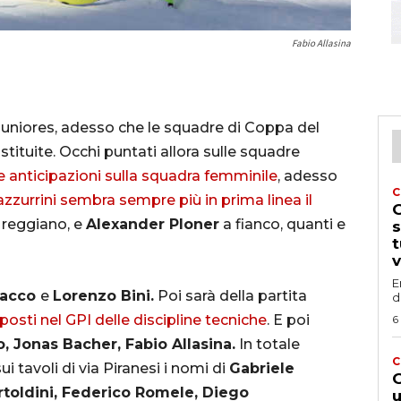
Fabio Allasina
lo juniores, adesso che le squadre di Coppa del
tuite. Occhi puntati allora sulle squadre
 anticipazioni sulla squadra femminile
, adesso
C
azzurrini sembra sempre più in prima linea il
G
l reggiano, e
Alexander Ploner
a fianco, quanti e
s
t
v
E
racco
e
Lorenzo Bini.
Poi sarà della partita
d
posti nel GPI delle discipline tecniche
. E poi
6
, Jonas Bacher, Fabio Allasina.
In totale
C
i tavoli di via Piranesi i nomi di
Gabriele
G
rtoldini, Federico Romele, Diego
u