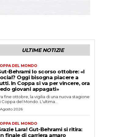
ULTIME NOTIZIE
OPPA DEL MONDO
ut-Behrami lo scorso ottobre: «I
ocial? Oggi bisogna piacere a
utti. In Coppa si va per vincere, ora
edo giovani appagati»
ra fine ottobre, la vigilia di una nuova stagione
i Coppa del Mondo. L'ultima...
 Agosto 2026
OPPA DEL MONDO
razie Lara! Gut-Behrami si ritira:
n finale di carriera amaro