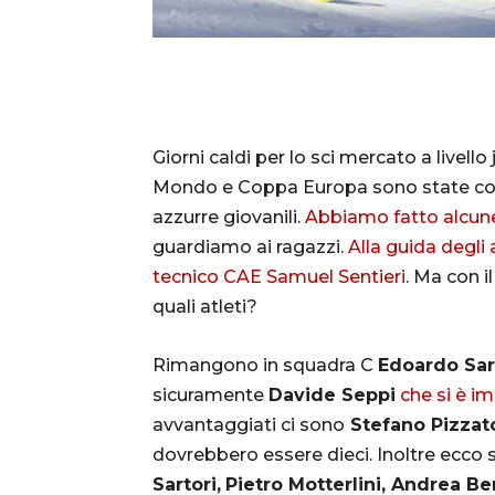
Giorni caldi per lo sci mercato a livel
Mondo e Coppa Europa sono state costi
azzurre giovanili.
Abbiamo fatto alcune
guardiamo ai ragazzi.
Alla guida degli 
tecnico CAE Samuel Sentieri
. Ma con i
quali atleti?
Rimangono in squadra C
Edoardo Sa
sicuramente
Davide Seppi
che si è im
avvantaggiati ci sono
Stefano Pizzato
dovrebbero essere dieci. Inoltre ecco su
Sartori,
Pietro Motterlini, Andrea Be