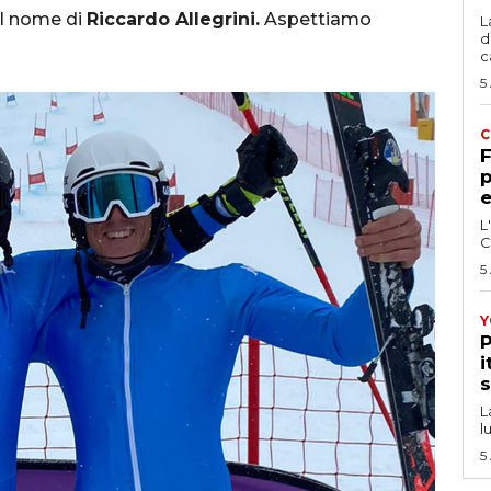
 il nome di
Riccardo Allegrini.
Aspettiamo
L
d
c
5
C
F
p
e
L
C
5
Y
P
i
s
L
l
5