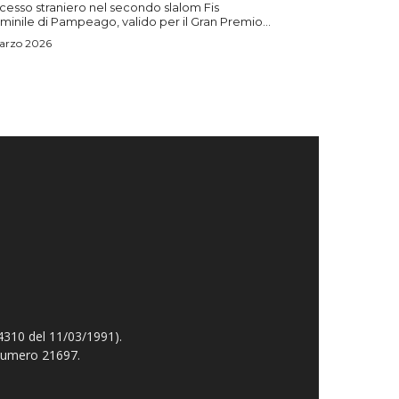
cesso straniero nel secondo slalom Fis
inile di Pampeago, valido per il Gran Premio...
arzo 2026
4310 del 11/03/1991).
 numero 21697.