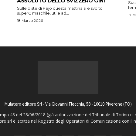
ASSOLUTO DELLO SVIZZERO GINI
Suc
femm
Sulle piste di Pejo questa mattina si è svolto il
superG maschile, utile ad...
17 M
18 Marzo 2026
Mulatero editore Srl - Via Giovanni Flecchia, 58 - 10010 Piverone (TO)
pa 48 del 28/06/2018 (già autorizzazione del Tribunale di Torino n. 
ore srl è iscritta nel Registro degli Operatori di Comunicazione con il