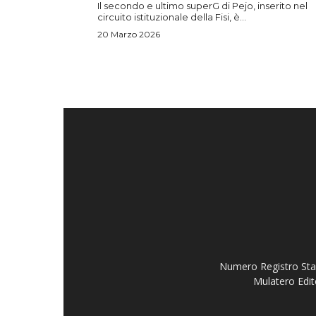
Il secondo e ultimo superG di Pejo, inserito nel
circuito istituzionale della Fisi, è...
20 Marzo 2026
Numero Registro Stam
Mulatero Edit