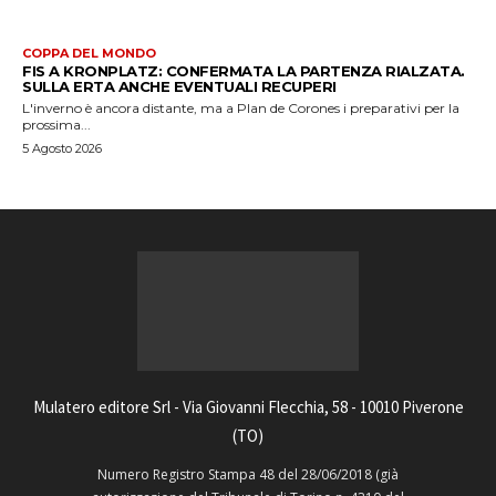
COPPA DEL MONDO
FIS A KRONPLATZ: CONFERMATA LA PARTENZA RIALZATA.
SULLA ERTA ANCHE EVENTUALI RECUPERI
L'inverno è ancora distante, ma a Plan de Corones i preparativi per la
prossima...
5 Agosto 2026
Mulatero editore Srl - Via Giovanni Flecchia, 58 - 10010 Piverone
(TO)
Numero Registro Stampa 48 del 28/06/2018 (già