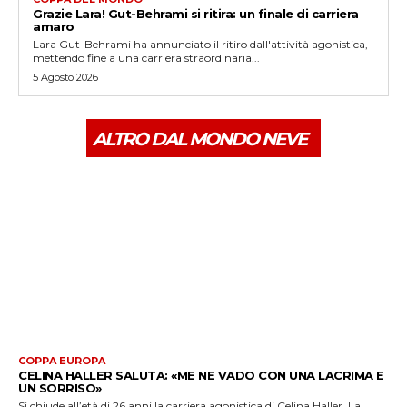
Grazie Lara! Gut-Behrami si ritira: un finale di carriera
amaro
Lara Gut-Behrami ha annunciato il ritiro dall'attività agonistica,
mettendo fine a una carriera straordinaria...
5 Agosto 2026
ALTRO DAL MONDO NEVE
COPPA EUROPA
CELINA HALLER SALUTA: «ME NE VADO CON UNA LACRIMA E
UN SORRISO»
Si chiude all’età di 26 anni la carriera agonistica di Celina Haller. La