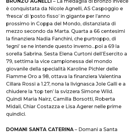
BRONZO AGNELLI
– La medaglia di bronzo invece
è conquistata da Nicole Agnelli, AS Caspoggio e
‘fresca’ di ‘posto fisso’ in gigante per l’anno
prossimo in Coppa del Mondo, distanziata di
mezzo secondo da Marta. Quarta a 66 centesimi
la finanziera Nadia Fanchini, che purtroppo, di
‘legni’ se ne intende questo inverno…poi a 69 la
sorella Sabrina. Sesta Elena Curtoni dell’Esercito a
79, settima la vice campionessa del mondo
giovanile della specialità Karoline Pichler delle
Fiamme Oro a 98, ottava la finanziera Valentina
Cillara Rossi a 1.27, nona la livignasca Jole Galli e a
chiudere la ‘top ten’ la svizzera Simone Wild.
Quindi Maria Nairz, Camilla Borsotti, Roberta
Midali, Chiar Costazza e Lisa Agerer nelle prime
quindici.
DOMANI SANTA CATERINA
– Domani a Santa