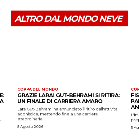
ALTRO DAL MONDO NEVE
COPPA DEL MONDO
CO
E:
GRAZIE LARA! GUT-BEHRAMI SI RITIRA:
FI
 A
UN FINALE DI CARRIERA AMARO
PA
AN
Lara Gut-Behrami ha annunciato il ritiro dall'attività
agonistica, mettendo fine a una carriera
L'in
straordinaria...
prep
di
5 Agosto 2026
5 Ag