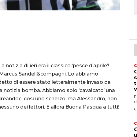
 notizia di ieri era il classico ‘pesce d’aprile’!
C
G
con Marcus Sandell&compagni. Lo abbiamo
s
 detto di essere stato letteralmente invaso da
t
v
a notizia bomba. Abbiamo solo ‘cavalcato’ una
E
e creandoci così uno scherzo; ma Alessandro, non
d
essuno dei lettori. E allora Buona Pasqua a tutti!
6
C
G
u