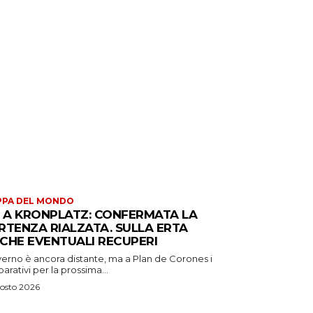
PPA DEL MONDO
S A KRONPLATZ: CONFERMATA LA
RTENZA RIALZATA. SULLA ERTA
CHE EVENTUALI RECUPERI
verno è ancora distante, ma a Plan de Corones i
arativi per la prossima...
osto 2026