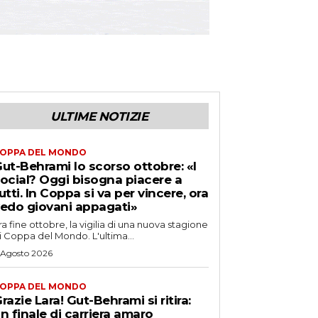
ULTIME NOTIZIE
OPPA DEL MONDO
ut-Behrami lo scorso ottobre: «I
ocial? Oggi bisogna piacere a
utti. In Coppa si va per vincere, ora
edo giovani appagati»
ra fine ottobre, la vigilia di una nuova stagione
i Coppa del Mondo. L'ultima...
 Agosto 2026
OPPA DEL MONDO
razie Lara! Gut-Behrami si ritira:
n finale di carriera amaro