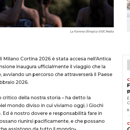
La Fiamma Olimpica ©IOC Media
i Milano Cortina 2026 è stata accesa nell’Antica
ensione inaugura ufficialmente il viaggio che la
e, avviando un percorso che attraverserà il Paese
C
ebbraio 2026.
F
p
ritico della nostra storia – ha detto la
È
C
Nel mondo diviso in cui viviamo oggi, i Giochi
8
Ed è nostro dovere e responsabilità fare in
possano riunirsi pacificamente, e che possano
C
o che assistono da tutto il mondo».
G