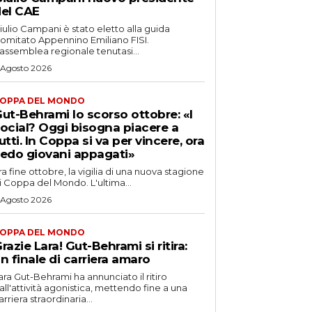
el CAE
iulio Campani è stato eletto alla guida
omitato Appennino Emiliano FISI.
’assemblea regionale tenutasi...
 Agosto 2026
OPPA DEL MONDO
ut-Behrami lo scorso ottobre: «I
ocial? Oggi bisogna piacere a
utti. In Coppa si va per vincere, ora
edo giovani appagati»
ra fine ottobre, la vigilia di una nuova stagione
i Coppa del Mondo. L'ultima...
 Agosto 2026
OPPA DEL MONDO
razie Lara! Gut-Behrami si ritira:
n finale di carriera amaro
ara Gut-Behrami ha annunciato il ritiro
all'attività agonistica, mettendo fine a una
arriera straordinaria...