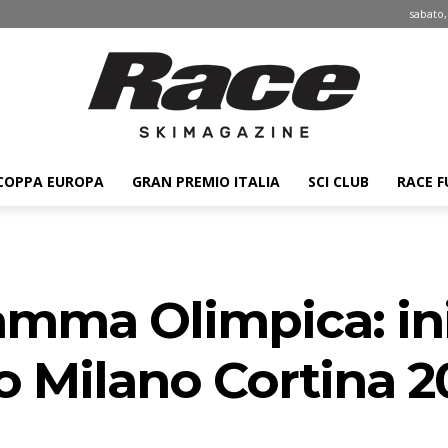
sabato,
COPPA EUROPA
GRAN PREMIO ITALIA
SCI CLUB
RACE F
Race
amma Olimpica: iniz
ski
o Milano Cortina 2