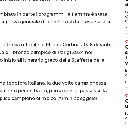
d
G
biato in parte i programmi: la fiamma è stata
C
L
la prova generale di lunedì, così da preservare la
7
C
la torcia ufficiale di Milano Cortina 2026 durante
G
s
quale il bronzo olimpico di Parigi 2024 nel
t
nizio all’itinerario greco della Staffetta della
v
.
E
d
6
ima tedofora italiana, la due volte campionessa
 corso per un tratto, prima che lei passasse la
C
uplice campione olimpico, Armin Zoeggeler.
G
u
L
d
c