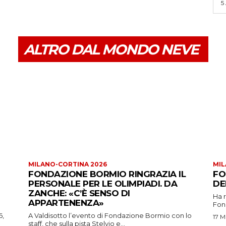
5
ALTRO DAL MONDO NEVE
MILANO-CORTINA 2026
MIL
FONDAZIONE BORMIO RINGRAZIA IL
FO
PERSONALE PER LE OLIMPIADI. DA
DE
ZANCHE: «C’È SENSO DI
Ha 
APPARTENENZA»
Fond
6,
A Valdisotto l’evento di Fondazione Bormio con lo
17 M
staff, che sulla pista Stelvio e...