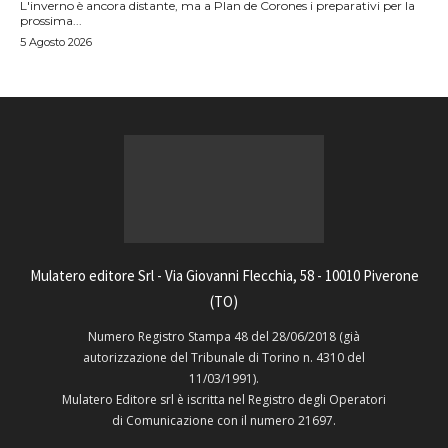
L'inverno è ancora distante, ma a Plan de Corones i preparativi per la
prossima...
5 Agosto 2026
Mulatero editore Srl - Via Giovanni Flecchia, 58 - 10010 Piverone
(TO)
Numero Registro Stampa 48 del 28/06/2018 (già
autorizzazione del Tribunale di Torino n. 4310 del
11/03/1991).
Mulatero Editore srl è iscritta nel Registro degli Operatori
di Comunicazione con il numero 21697.