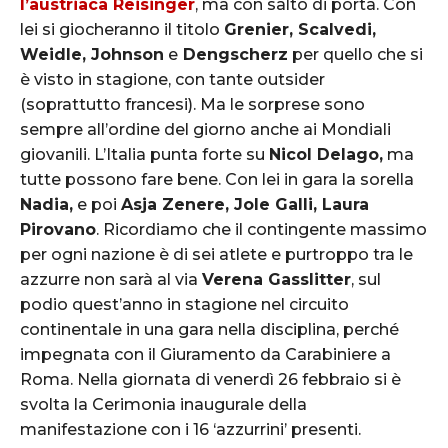
l’austriaca Reisinger
, ma con salto di porta. Con
lei si giocheranno il titolo
Grenier, Scalvedi,
Weidle, Johnson
e
Dengscherz
per quello che si
è visto in stagione, con tante outsider
(soprattutto francesi). Ma le sorprese sono
sempre all’ordine del giorno anche ai Mondiali
giovanili. L’Italia punta forte su
Nicol Delago,
ma
tutte possono fare bene. Con lei in gara la sorella
Nadia,
e poi
Asja Zenere, Jole Galli, Laura
Pirovano
. Ricordiamo che il contingente massimo
per ogni nazione è di sei atlete e purtroppo tra le
azzurre non sarà al via
Verena Gasslitter
, sul
podio quest’anno in stagione nel circuito
continentale in una gara nella disciplina, perché
impegnata con il Giuramento da Carabiniere a
Roma. Nella giornata di venerdì 26 febbraio si è
svolta la Cerimonia inaugurale della
manifestazione con i 16 ‘azzurrini’ presenti.