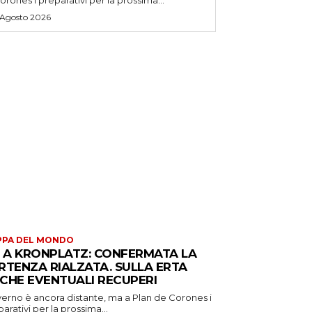
 Agosto 2026
PPA DEL MONDO
S A KRONPLATZ: CONFERMATA LA
RTENZA RIALZATA. SULLA ERTA
CHE EVENTUALI RECUPERI
verno è ancora distante, ma a Plan de Corones i
arativi per la prossima...