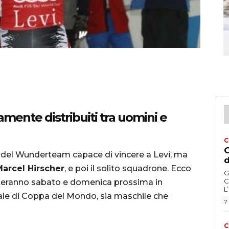
uamente distribuiti tra uomini e
C
G
a del Wunderteam capace di vincere a Levi, ma
d
arcel Hirscher
, e poi il solito squadrone. Ecco
G
C
sputeranno sabato e domenica prossima in
L
nale di Coppa del Mondo, sia maschile che
7
C