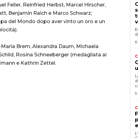
G
l Feller, Reinfried Herbst, Marcel Hirscher,
s
att, Benjamin Raich e Marco Schwarz;
t
oppa del Mondo dopo aver vinto un oro e un
v
elocità).
E
d
6
a-Maria Brem, Alexandra Daum, Michaela
Schild, Rosina Schneeberger (medagliata ai
C
G
almann e Kathrin Zettel.
u
L
d
c
5
C
F
p
e
L
C