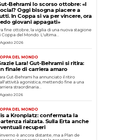
ut-Behrami lo scorso ottobre: «I
ocial? Oggi bisogna piacere a
utti. In Coppa si va per vincere, ora
edo giovani appagati»
ra fine ottobre, la vigilia di una nuova stagione
i Coppa del Mondo. L'ultima...
 Agosto 2026
OPPA DEL MONDO
razie Lara! Gut-Behrami si ritira:
n finale di carriera amaro
ara Gut-Behrami ha annunciato il ritiro
all'attività agonistica, mettendo fine a una
arriera straordinaria...
 Agosto 2026
OPPA DEL MONDO
is a Kronplatz: confermata la
artenza rialzata. Sulla Erta anche
ventuali recuperi
'inverno è ancora distante, ma a Plan de
orones i preparativi per la prossima...