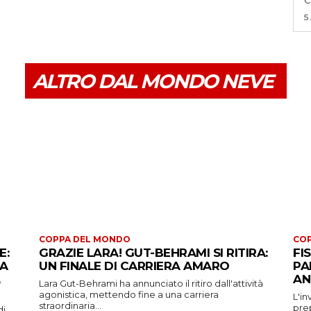
5
ALTRO DAL MONDO NEVE
COPPA DEL MONDO
CO
E:
GRAZIE LARA! GUT-BEHRAMI SI RITIRA:
FI
 A
UN FINALE DI CARRIERA AMARO
PA
AN
Lara Gut-Behrami ha annunciato il ritiro dall'attività
agonistica, mettendo fine a una carriera
L'in
straordinaria...
prep
di