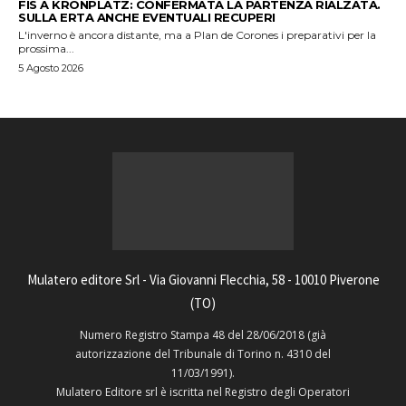
FIS A KRONPLATZ: CONFERMATA LA PARTENZA RIALZATA.
SULLA ERTA ANCHE EVENTUALI RECUPERI
L'inverno è ancora distante, ma a Plan de Corones i preparativi per la
prossima...
5 Agosto 2026
Mulatero editore Srl - Via Giovanni Flecchia, 58 - 10010 Piverone
(TO)
Numero Registro Stampa 48 del 28/06/2018 (già
autorizzazione del Tribunale di Torino n. 4310 del
11/03/1991).
Mulatero Editore srl è iscritta nel Registro degli Operatori