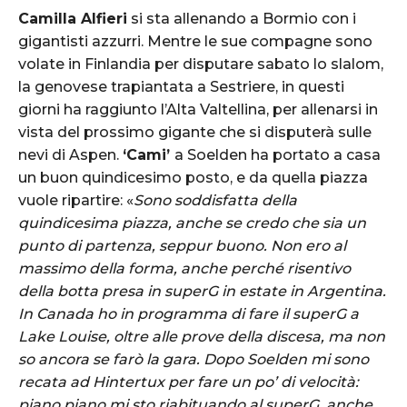
Camilla Alfieri
si sta allenando a Bormio con i
gigantisti azzurri. Mentre le sue compagne sono
volate in Finlandia per disputare sabato lo slalom,
la genovese trapiantata a Sestriere, in questi
giorni ha raggiunto l’Alta Valtellina, per allenarsi in
vista del prossimo gigante che si disputerà sulle
nevi di Aspen.
‘Cami’
a Soelden ha portato a casa
un buon quindicesimo posto, e da quella piazza
vuole ripartire: «
Sono soddisfatta della
quindicesima piazza, anche se credo che sia un
punto di partenza, seppur buono. Non ero al
massimo della forma, anche perché risentivo
della botta presa in superG in estate in Argentina.
In Canada ho in programma di fare il superG a
Lake Louise, oltre alle prove della discesa, ma non
so ancora se farò la gara. Dopo Soelden mi sono
recata ad Hintertux per fare un po’ di velocità:
piano piano mi sto riabituando al superG, anche