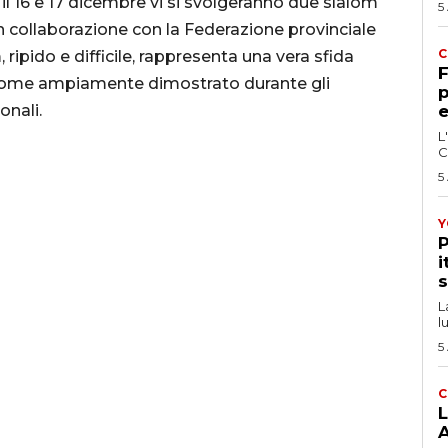
il 16 e 17 dicembre vi si svolgeranno due slalom
5
in collaborazione con la Federazione provinciale
C
, ripido e difficile, rappresenta una vera sfida
F
sì come ampiamente dimostrato durante gli
p
onali.
e
L
C
5
Y
P
i
s
L
l
5
C
L
A