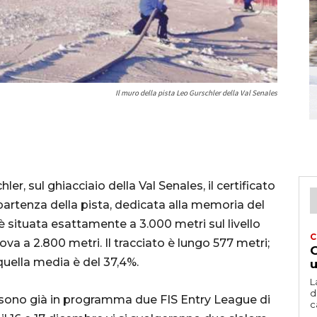
Il muro della pista Leo Gurschler della Val Senales
ler, sul ghiacciaio della Val Senales, il certificato
 partenza della pista, dedicata alla memoria del
è situata esattamente a 3.000 metri sul livello
C
rova a 2.800 metri. Il tracciato è lungo 577 metri;
G
uella media è del 37,4%.
u
L
d
e sono già in programma due FIS Entry League di
c