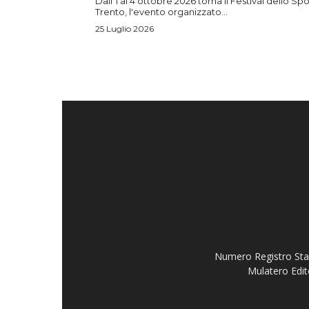
Dall'1 al 4 ottobre 2026 torna il Festival dello Spo
Trento, l'evento organizzato...
25 Luglio 2026
Numero Registro Stam
Mulatero Edit