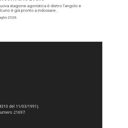
uova stagione agonistica è dietro l’angolo e
cuno è già pronto a indossare...
uglio 2026
4310 del 11/03/1991).
 numero 21697.