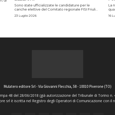
rt di
Sono state ufficializzate le candidature per le
La n
cariche elettive del Comitato regionale FISI Friuli...
qual
23 Luglio 2026
16 L
Mulatero editore Srl - Via Giovanni Flecchia, 58 - 10010 Piverone (TO)
pa 48 del 28/06/2018 (già autorizzazione del Tribunale di Torino n. 
ore srl è iscritta nel Registro degli Operatori di Comunicazione con il