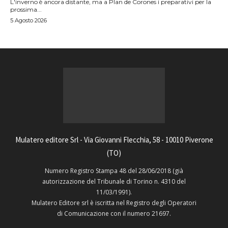
L'inverno è ancora distante, ma a Plan de Corones i preparativi per la
prossima...
5 Agosto 2026
Mulatero editore Srl - Via Giovanni Flecchia, 58 - 10010 Piverone
(TO)
Numero Registro Stampa 48 del 28/06/2018 (già
autorizzazione del Tribunale di Torino n. 4310 del
11/03/1991).
Mulatero Editore srl è iscritta nel Registro degli Operatori
di Comunicazione con il numero 21697.