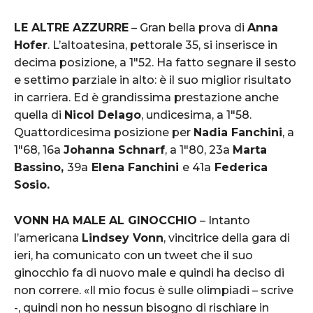
LE ALTRE AZZURRE
– Gran bella prova di
Anna
Hofer
. L’altoatesina, pettorale 35, si inserisce in
decima posizione, a 1″52. Ha fatto segnare il sesto
e settimo parziale in alto: è il suo miglior risultato
in carriera. Ed è grandissima prestazione anche
quella di
Nicol Delago
, undicesima, a 1″58.
Quattordicesima posizione per
Nadia Fanchini
, a
1″68, 16a
Johanna Schnarf
, a 1″80, 23a
Marta
Bassino,
39a
Elena Fanchini
e 41a
Federica
Sosio.
VONN HA MALE AL GINOCCHIO
– Intanto
l’americana
Lindsey Vonn
, vincitrice della gara di
ieri, ha comunicato con un tweet che il suo
ginocchio fa di nuovo male e quindi ha deciso di
non correre. «Il mio focus è sulle olimpiadi – scrive
-, quindi non ho nessun bisogno di rischiare in