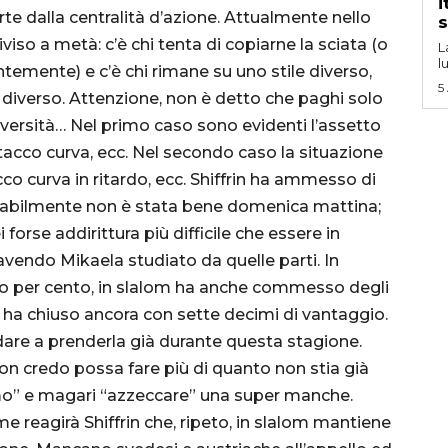
i
rte dalla centralità d’azione. Attualmente nello
s
iviso a metà: c’è chi tenta di copiarne la sciata (o
L
l
emente) e c’è chi rimane su uno stile diverso,
5
diverso. Attenzione, non è detto che paghi solo
diversità… Nel primo caso sono evidenti l’assetto
attacco curva, ecc. Nel secondo caso la situazione
acco curva in ritardo, ecc. Shiffrin ha ammesso di
obabilmente non è stata bene domenica mattina;
forse addirittura più difficile che essere in
avendo Mikaela studiato da quelle parti. In
nto per cento, in slalom ha anche commesso degli
es ha chiuso ancora con sette decimi di vantaggio.
dare a prenderla già durante questa stagione.
 non credo possa fare più di quanto non stia già
imo” e magari “azzeccare” una super manche.
eagirà Shiffrin che, ripeto, in slalom mantiene