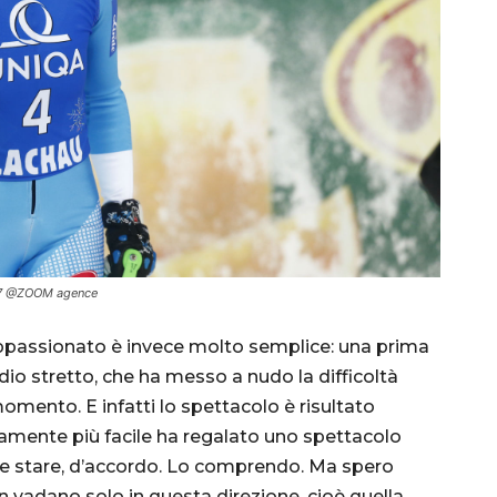
007 @ZOOM agence
l’appassionato è invece molto semplice: una prima
ndio stretto, che ha messo a nudo la difficoltà
momento. E infatti lo spettacolo è risultato
ente più facile ha regalato uno spettacolo
che stare, d’accordo. Lo comprendo. Ma spero
on vadano solo in questa direzione, cioè quella