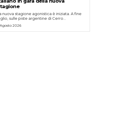
taliano in gara della nuova
tagione
a nuova stagione agonistica è iniziata. A fine
uglio, sulle piste argentine di Cerro...
 Agosto 2026