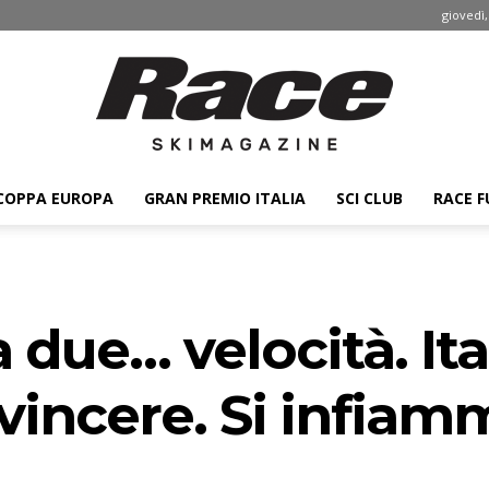
giovedì,
COPPA EUROPA
GRAN PREMIO ITALIA
SCI CLUB
RACE F
Race
due… velocità. Ital
ski
incere. Si infiamm