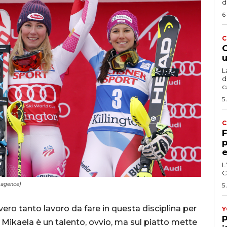
d
6
C
G
u
L
d
c
5
C
F
p
e
L
C
 agence)
5
ero tanto lavoro da fare in questa disciplina per
Y
P
. Mikaela è un talento, ovvio, ma sul piatto mette