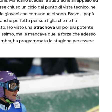
one. Mancano svedesi e austriache all’appello ed
se chiuso un ciclo dal punto di vista tecnico, nel
le giovani che comunque ci sono. Bravo il papà
nche perfetta per sua figlia che ne ha
sto. Ho visto una
Strachova
un po’ più potente
nissimo, ma le mancava quella forza che adesso
sembra, ha programmato la stagione per essere