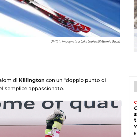
Shiffrin impegnata a Lake Louise (@Atomic Gepa)
lalom di
Killington
con un “doppio punto di
 del semplice appassionato.
C
G
s
t
v
E