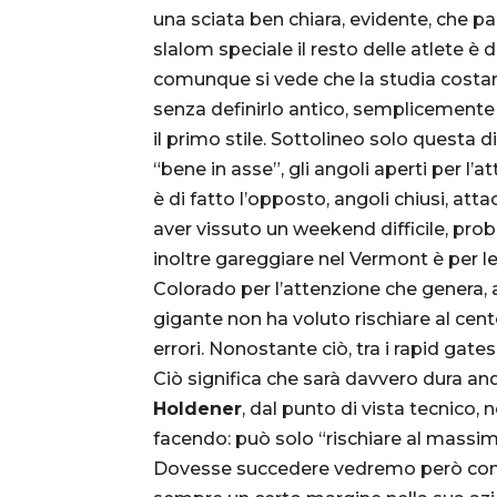
una sciata ben chiara, evidente, che pa
slalom speciale il resto delle atlete è d
comunque si vede che la studia costant
senza definirlo antico, semplicemente 
il primo stile. Sottolineo solo questa 
“bene in asse”, gli angoli aperti per l’
è di fatto l’opposto, angoli chiusi, att
aver vissuto un weekend difficile, pr
inoltre gareggiare nel Vermont è per lei 
Colorado per l’attenzione che genera, 
gigante non ha voluto rischiare al ce
errori. Nonostante ciò, tra i rapid gat
Ciò significa che sarà davvero dura an
Holdener
, dal punto di vista tecnico,
facendo: può solo “rischiare al mass
Dovesse succedere vedremo però come r