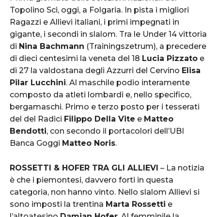
Topolino Sci, oggi, a Folgaria. In pista i migliori
Ragazzi e Allievi italiani, i primi impegnati in
gigante, i secondi in slalom. Tra le Under 14 vittoria
di
Nina Bachmann
(Trainingszetrum), a precedere
di dieci centesimi la veneta del 18
Lucia Pizzato
e
di 27 la valdostana degli Azzurri del Cervino
Elisa
Pilar Lucchini
. Al maschile podio interamente
composto da atleti lombardi e, nello specifico,
bergamaschi. Primo e terzo posto per i tesserati
del del Radici
Filippo Della Vite
e
Matteo
Bendotti
, con secondo il portacolori dell’UBI
Banca Goggi
Matteo Noris
.
ROSSETTI & HOFER TRA GLI ALLIEVI
– La notizia
è che i piemontesi, davvero forti in questa
categoria, non hanno vinto. Nello slalom Allievi si
sono imposti la trentina
Marta Rossetti
e
l’altoatesino
Damian Hofer
. Al femminile la