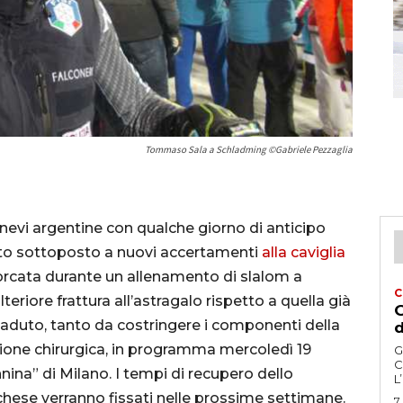
Tommaso Sala a Schladming ©Gabriele Pezzaglia
 nevi argentine con qualche giorno di anticipo
ato sottoposto a nuovi accertamenti
alla caviglia
forcata durante un allenamento di slalom a
C
teriore frattura all’astragalo rispetto a quella già
G
ccaduto, tanto da costringere i componenti della
d
one chirurgica, in programma mercoledì 19
G
C
ina” di Milano. I tempi di recupero dello
L
chese verranno fissati nelle prossime settimane.
7