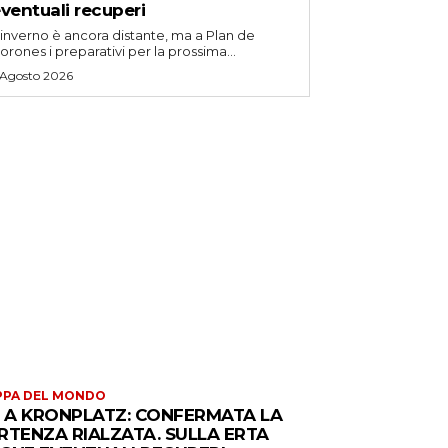
ventuali recuperi
'inverno è ancora distante, ma a Plan de
orones i preparativi per la prossima...
 Agosto 2026
PPA DEL MONDO
S A KRONPLATZ: CONFERMATA LA
RTENZA RIALZATA. SULLA ERTA