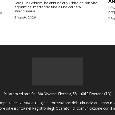
AN
Lara Gut-Behrami ha annunciato il ritiro dall'attività
agonistica, mettendo fine a una carriera
L'in
straordinaria...
prep
di
5 Agosto 2026
5 Ag
Mulatero editore Srl - Via Giovanni Flecchia, 58 - 10010 Piverone (TO)
pa 48 del 28/06/2018 (già autorizzazione del Tribunale di Torino n. 
ore srl è iscritta nel Registro degli Operatori di Comunicazione con il