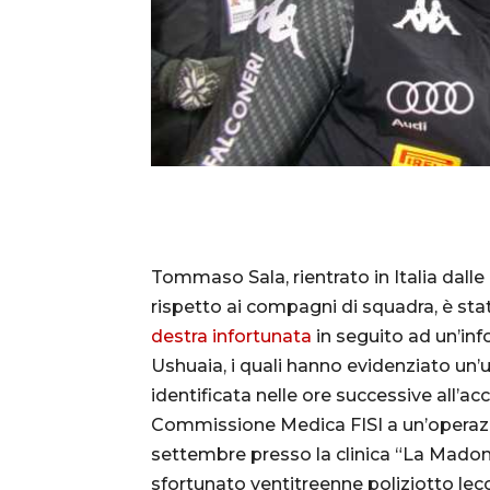
Tommaso Sala, rientrato in Italia dalle
rispetto ai compagni di squadra, è st
destra infortunata
in seguito ad un’in
Ushuaia, i quali hanno evidenziato un’ul
identificata nelle ore successive all’a
Commissione Medica FISI a un’operazi
settembre presso la clinica “La Madonn
sfortunato ventitreenne poliziotto lec