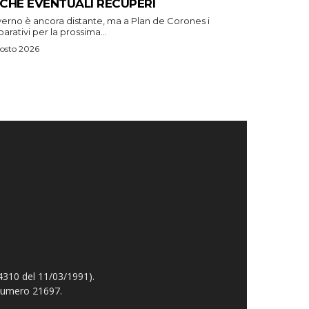
CHE EVENTUALI RECUPERI
verno è ancora distante, ma a Plan de Corones i
arativi per la prossima...
osto 2026
4310 del 11/03/1991).
 numero 21697.