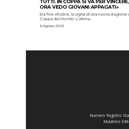
TUTTI. IN COPPA SI VA PER VINCERE,
ORA VEDO GIOVANI APPAGATI»
Era fine ottobre, la vigilia di una nuova stagione 
Coppa del Mondo. L'ultima...
6 Agosto 2026
Numero Registro Stam
Mulatero Edit