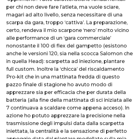
per chi non deve fare l’atleta, ma vuole sciare,
magari ad alto livello, senza necessitare di una
scarpa da gara, troppo ‘cattiva’. La preparazione,
certo, rendeva il mio scarpone ‘nero’ molto vicino
alle performance di un ‘gara commerciale’
nonostante il 100 di flex del gampetto (esistono
anche le versioni 120, sia nella scocca Salomon che
in quella Head): scarpetta ad iniezione, plantare
full custom. Inoltre la ‘chicca’ del riscaldamento
Pro-kit che in una mattinata fredda di questo
pazzo finale di stagione ho avuto modo di
apprezzare sia per efficacia che per durata della
batteria (alla fine della mattinata di sci iniziata alle
7 continuava a scaldare come appena acceso). In
azione ho potuto apprezzare la precisione nella
trasmissione degli impulsi data dalla scarpetta
iniettata, la centralità e la sensazione di perfetto
appoggio data dal plantare modellato sulla mia