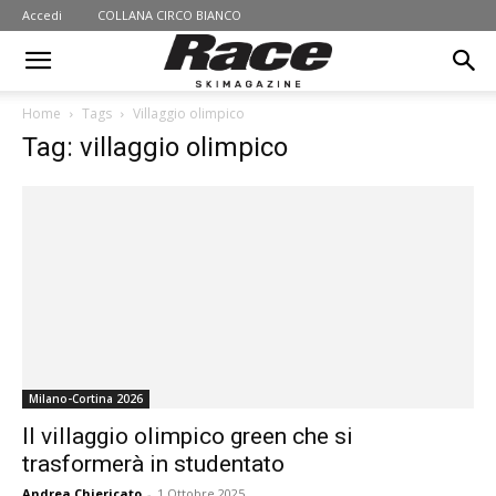
Accedi
COLLANA CIRCO BIANCO
Home
Tags
Villaggio olimpico
Tag: villaggio olimpico
Milano-Cortina 2026
Il villaggio olimpico green che si
trasformerà in studentato
Andrea Chiericato
-
1 Ottobre 2025