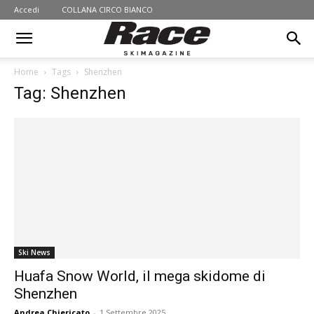
Accedi
COLLANA CIRCO BIANCO
Home
Tags
Shenzhen
Tag: Shenzhen
Ski News
Huafa Snow World, il mega skidome di
Shenzhen
Andrea Chiericato
-
1 Settembre 2025