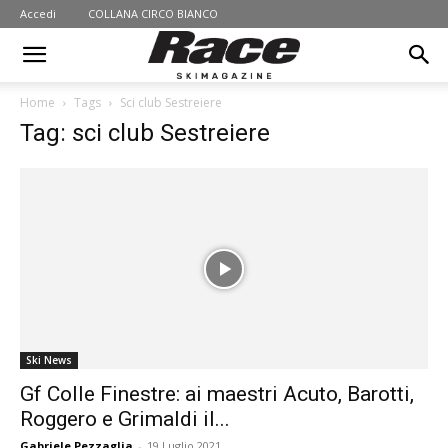
Accedi
COLLANA CIRCO BIANCO
Home
Tags
Sci club Sestreiere
Tag: sci club Sestreiere
Ski News
Gf Colle Finestre: ai maestri Acuto, Barotti,
Roggero e Grimaldi il...
Gabriele Pezzaglia
-
19 Luglio 2021