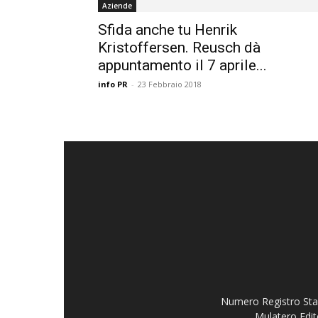
Aziende
Sfida anche tu Henrik
Kristoffersen. Reusch dà
appuntamento il 7 aprile...
info PR
-
23 Febbraio 2018
Numero Registro Stam
Mulatero Edit