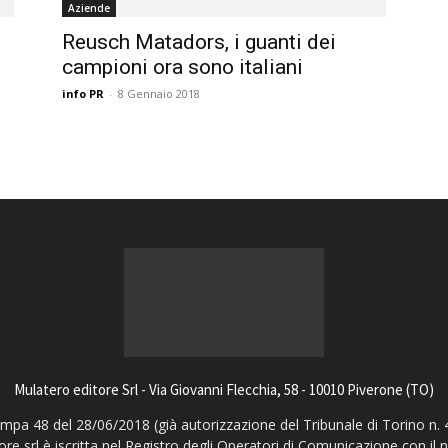
Aziende
magazine
Reusch Matadors, i guanti dei
campioni ora sono italiani
info PR
-
8 Gennaio 2018
Mulatero editore Srl - Via Giovanni Flecchia, 58 - 10010 Piverone (TO)
pa 48 del 28/06/2018 (già autorizzazione del Tribunale di Torino n. 
ore srl è iscritta nel Registro degli Operatori di Comunicazione con il