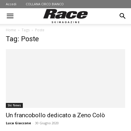
Accedi
COLLANA CIRCO BIANCO
Home
Tags
Poste
Tag: Poste
Ski News
Un francobollo dedicato a Zeno Colò
Luca Giaccone
-
30 Giugno 2020