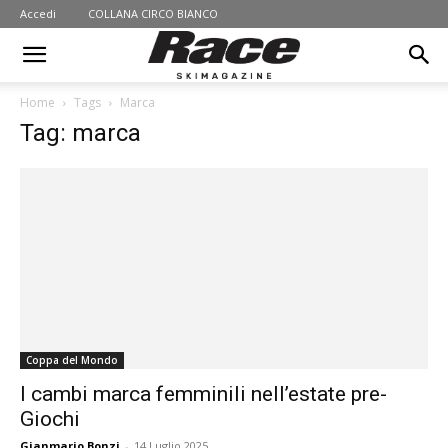
Accedi
COLLANA CIRCO BIANCO
Home
Tags
Marca
Tag: marca
Coppa del Mondo
I cambi marca femminili nell’estate pre-
Giochi
Gianmario Bonzi
-
14 Luglio 2025