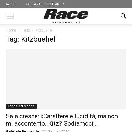
Accedi
COLLANA CIRCO BIANCO
Home
Tags
Kitzbuehel
Tag: Kitzbuehel
Coppa del Mondo
Sala cresce: «Carattere e lucidità, ma non
mi accontento. Kitz? Godiamoci...
Gabriele Pezzaglia
-
21 Gennaio 2024