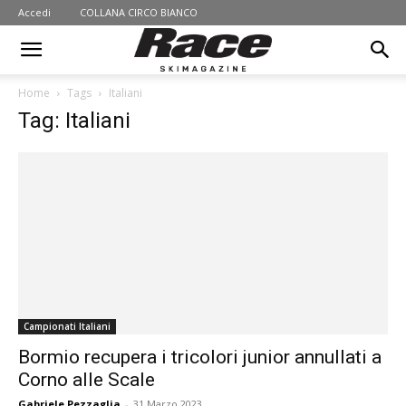
Accedi
COLLANA CIRCO BIANCO
Home
Tags
Italiani
Tag: Italiani
Campionati Italiani
Bormio recupera i tricolori junior annullati a
Corno alle Scale
Gabriele Pezzaglia
-
31 Marzo 2023