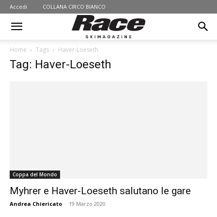
Accedi
COLLANA CIRCO BIANCO
Home
Tags
Haver-Loeseth
Tag: Haver-Loeseth
Coppa del Mondo
Myhrer e Haver-Loeseth salutano le gare
Andrea Chiericato
-
19 Marzo 2020