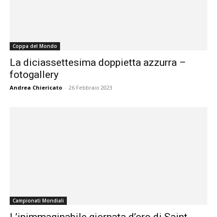
Coppa del Mondo
La diciassettesima doppietta azzurra –
fotogallery
Andrea Chiericato
-
26 Febbraio 2023
Campionati Mondiali
L’inimmaginabile giornata d’oro di Saint-