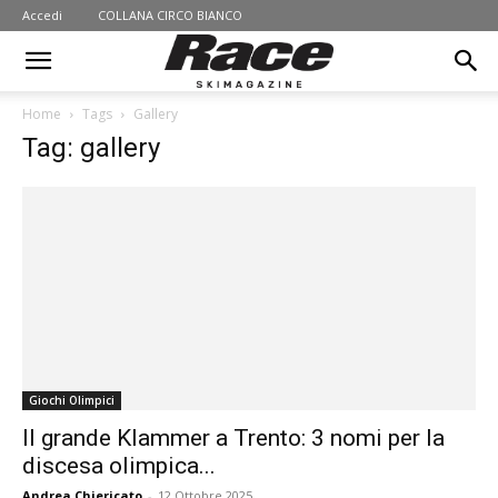
Accedi
COLLANA CIRCO BIANCO
Home
Tags
Gallery
Tag: gallery
Giochi Olimpici
Il grande Klammer a Trento: 3 nomi per la
discesa olimpica...
Andrea Chiericato
-
12 Ottobre 2025