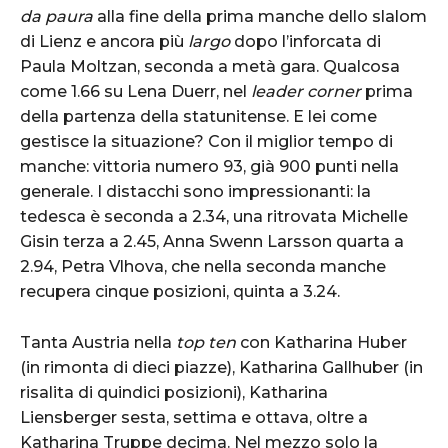
da paura
alla fine della prima manche dello slalom
di Lienz e ancora più
largo
dopo l’inforcata di
Paula Moltzan, seconda a metà gara. Qualcosa
come 1.66 su Lena Duerr, nel
leader corner
prima
della partenza della statunitense. E lei come
gestisce la situazione? Con il miglior tempo di
manche: vittoria numero 93, già 900 punti nella
generale. I distacchi sono impressionanti: la
tedesca è seconda a 2.34, una ritrovata Michelle
Gisin terza a 2.45, Anna Swenn Larsson quarta a
2.94, Petra Vlhova, che nella seconda manche
recupera cinque posizioni, quinta a 3.24.
Tanta Austria nella
top ten
con Katharina Huber
(in rimonta di dieci piazze), Katharina Gallhuber (in
risalita di quindici posizioni), Katharina
Liensberger sesta, settima e ottava, oltre a
Katharina Truppe decima. Nel mezzo solo la