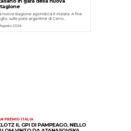
taliano in gara della nuova
tagione
a nuova stagione agonistica è iniziata. A fine
uglio, sulle piste argentine di Cerro...
 Agosto 2026
N PREMIO ITALIA
KLOTZ IL GPI DI PAMPEAGO, NELLO
ALOM VINTO DA ATANASOVSKA