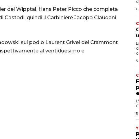
d
der del Wipptal, Hans Peter Picco che completa
6
di Castodi, quindi il Carbiniere Jacopo Claudani
C
G
u
Sadowski sul podio Laurent Grivel del Crammont
L
d
 rispettivamente al ventiduesimo e
c
5
C
F
p
e
L
C
5
Y
P