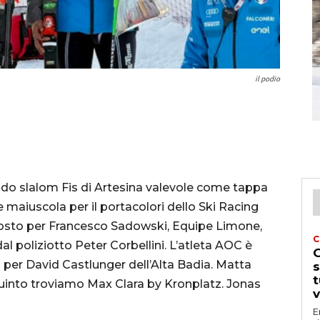
il podio
ndo slalom Fis di Artesina valevole come tappa
 maiuscola per il portacolori dello Ski Racing
osto per Francesco Sadowski, Equipe Limone,
C
al poliziotto Peter Corbellini. L’atleta AOC è
G
a per David Castlunger dell’Alta Badia. Matta
s
t
quinto troviamo Max Clara by Kronplatz. Jonas
v
E