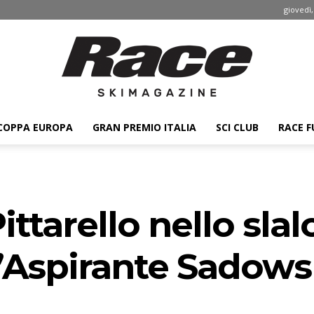
giovedì,
COPPA EUROPA
GRAN PREMIO ITALIA
SCI CLUB
RACE F
Race
ittarello nello sla
ski
l’Aspirante Sadowsk