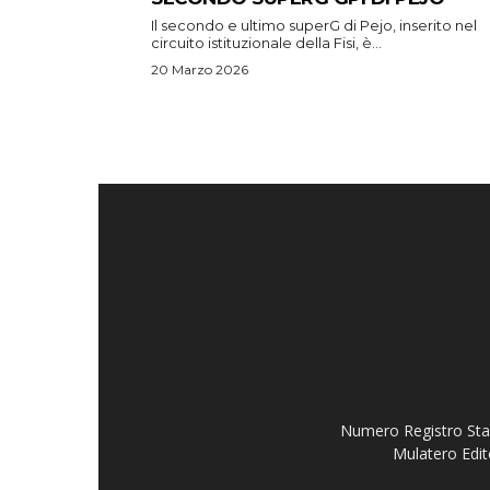
Il secondo e ultimo superG di Pejo, inserito nel
circuito istituzionale della Fisi, è...
20 Marzo 2026
Numero Registro Stam
Mulatero Edit