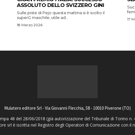
ASSOLUTO DELLO SVIZZERO GINI
Suc
femm
Sulle piste di Pejo questa mattina si è svolto il
superG maschile, utile ad...
17 M
18 Marzo 2026
Mulatero editore Srl - Via Giovanni Flecchia, 58 - 10010 Piverone (TO)
pa 48 del 28/06/2018 (già autorizzazione del Tribunale di Torino n. 
ore srl è iscritta nel Registro degli Operatori di Comunicazione con il