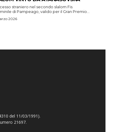
cesso straniero nel secondo slalom Fis
inile di Pampeago, valido per il Gran Premio...
arzo 2026
4310 del 11/03/1991).
 numero 21697.