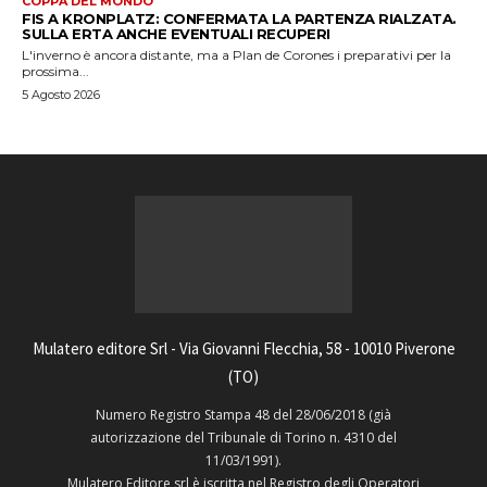
COPPA DEL MONDO
FIS A KRONPLATZ: CONFERMATA LA PARTENZA RIALZATA.
SULLA ERTA ANCHE EVENTUALI RECUPERI
L'inverno è ancora distante, ma a Plan de Corones i preparativi per la
prossima...
5 Agosto 2026
Mulatero editore Srl - Via Giovanni Flecchia, 58 - 10010 Piverone
(TO)
Numero Registro Stampa 48 del 28/06/2018 (già
autorizzazione del Tribunale di Torino n. 4310 del
11/03/1991).
Mulatero Editore srl è iscritta nel Registro degli Operatori