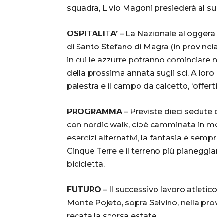
squadra, Livio Magoni presiederà al s
OSPITALITA’
– La Nazionale alloggerà 
di Santo Stefano di Magra (in provinci
in cui le azzurre potranno cominciare n
della prossima annata sugli sci. A loro
palestra e il campo da calcetto, ‘offer
PROGRAMMA
– Previste dieci sedute 
con nordic walk, cioè camminata in mont
esercizi alternativi, la fantasia è sempr
Cinque Terre e il terreno più pianeggian
bicicletta.
FUTURO
– Il successivo lavoro atletico
Monte Pojeto, sopra Selvino, nella pro
recata la scorsa estate.