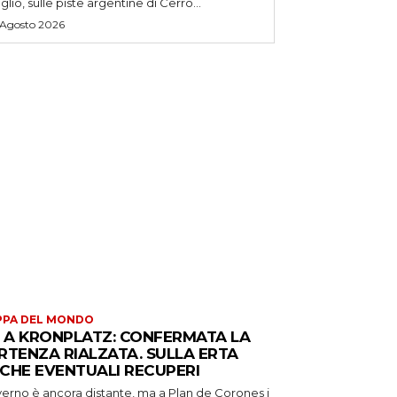
uglio, sulle piste argentine di Cerro...
 Agosto 2026
PPA DEL MONDO
S A KRONPLATZ: CONFERMATA LA
RTENZA RIALZATA. SULLA ERTA
CHE EVENTUALI RECUPERI
verno è ancora distante, ma a Plan de Corones i