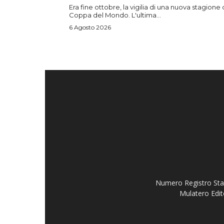
Era fine ottobre, la vigilia di una nuova stagione 
Coppa del Mondo. L'ultima...
6 Agosto 2026
Numero Registro Stam
Mulatero Edit