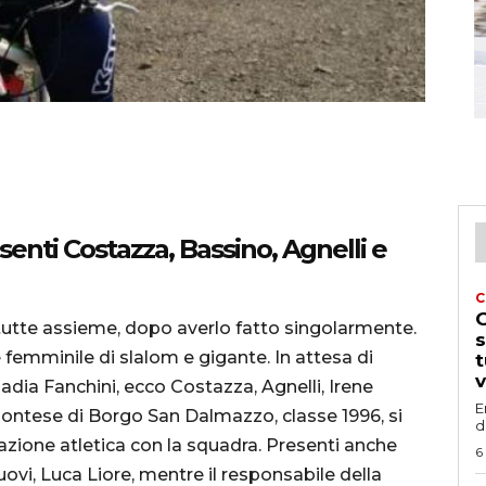
esenti Costazza, Bassino, Agnelli e
C
G
tutte assieme, dopo averlo fatto singolarmente.
s
 femminile di slalom e gigante. In attesa di
t
v
dia Fanchini, ecco Costazza, Agnelli, Irene
E
montese di Borgo San Dalmazzo, classe 1996, si
d
arazione atletica con la squadra. Presenti anche
6
ovi, Luca Liore, mentre il responsabile della