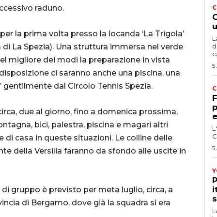
uccessivo raduno.
C
G
u
per la prima volta presso la locanda ‘La Trigola’
L
a di La Spezia). Una struttura immersa nel verde
d
c
el migliore dei modi la preparazione in vista
5
 disposizione ci saranno anche una piscina, una
ti’ gentilmente dal Circolo Tennis Spezia.
C
F
p
circa, due al giorno, fino a domenica prossima,
e
agna, bici, palestra, piscina e magari altri
L
C
e di casa in queste situazioni. Le colline delle
5
te della Versilia faranno da sfondo alle uscite in
Y
P
i
 di gruppo è previsto per meta luglio, circa, a
s
vincia di Bergamo, dove già la squadra si era
L