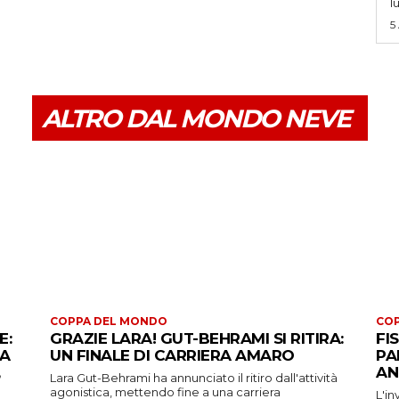
l
5
ALTRO DAL MONDO NEVE
COPPA DEL MONDO
CO
E:
GRAZIE LARA! GUT-BEHRAMI SI RITIRA:
FI
 A
UN FINALE DI CARRIERA AMARO
PA
AN
Lara Gut-Behrami ha annunciato il ritiro dall'attività
agonistica, mettendo fine a una carriera
L'in