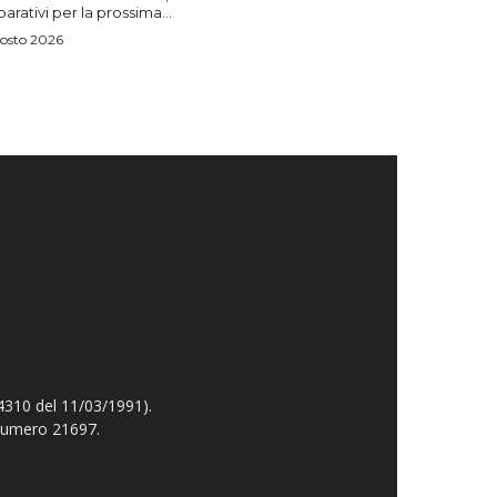
arativi per la prossima...
osto 2026
4310 del 11/03/1991).
 numero 21697.