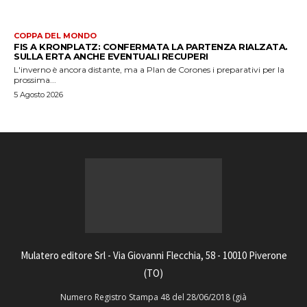
COPPA DEL MONDO
FIS A KRONPLATZ: CONFERMATA LA PARTENZA RIALZATA.
SULLA ERTA ANCHE EVENTUALI RECUPERI
L'inverno è ancora distante, ma a Plan de Corones i preparativi per la
prossima...
5 Agosto 2026
Mulatero editore Srl - Via Giovanni Flecchia, 58 - 10010 Piverone
(TO)
Numero Registro Stampa 48 del 28/06/2018 (già