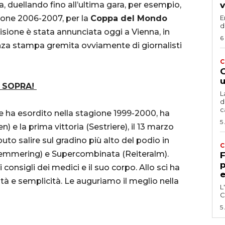
a, duellando fino all’ultima gara, per esempio,
v
gione 2006-2007, per la
Coppa del Mondo
E
d
isione è stata annunciata oggi a Vienna, in
6
nza stampa gremita ovviamente di giornalisti
C
G
u
 SOPRA!
L
d
c
e ha esordito nella stagione 1999-2000, ha
5
 e la prima vittoria (Sestriere), il 13 marzo
to salire sul gradino più alto del podio in
C
emmering) e Supercombinata (Reiteralm).
F
p
i consigli dei medici e il suo corpo. Allo sci ha
e
tà e semplicità. Le auguriamo il meglio nella
L
C
5