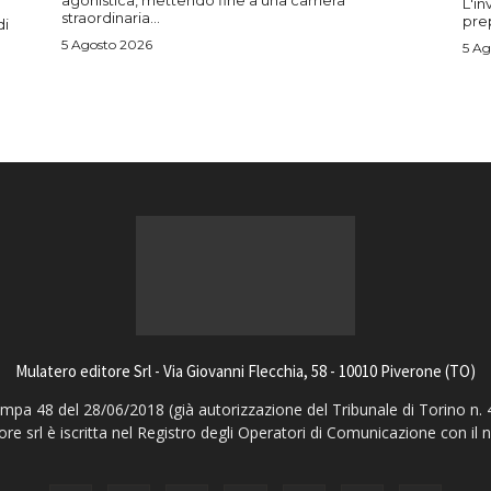
agonistica, mettendo fine a una carriera
L'in
straordinaria...
prep
di
5 Agosto 2026
5 Ag
Mulatero editore Srl - Via Giovanni Flecchia, 58 - 10010 Piverone (TO)
pa 48 del 28/06/2018 (già autorizzazione del Tribunale di Torino n. 
ore srl è iscritta nel Registro degli Operatori di Comunicazione con il