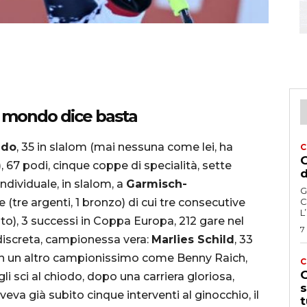
al mondo dice basta
ndo
, 35 in slalom (mai nessuna come lei, ha
C
G
), 67 podi, cinque coppe di specialità, sette
d
ndividuale, in slalom, a
Garmisch-
G
 (tre argenti, 1 bronzo) di cui tre consecutive
C
L
to), 3 successi in Coppa Europa, 212 gare nel
7
discreta, campionessa vera:
Marlies Schild
, 33
con un altro campionissimo come Benny Raich,
C
G
i sci al chiodo, dopo una carriera gloriosa,
s
veva già subito cinque interventi al ginocchio, il
t