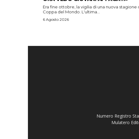
Era fine ottobre, la vigilia di una nuova stagione 
Coppa del Mondo. L'ultima...
6 Agosto 2026
Numero Registro Stam
Mulatero Edit