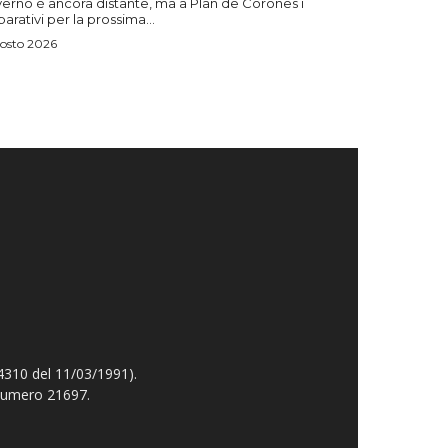
verno è ancora distante, ma a Plan de Corones i
arativi per la prossima...
osto 2026
4310 del 11/03/1991).
 numero 21697.