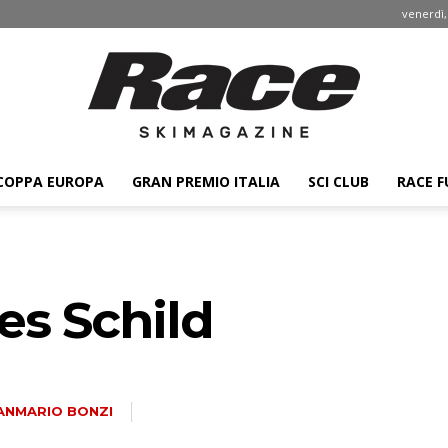
venerdì,
COPPA EUROPA
GRAN PREMIO ITALIA
SCI CLUB
RACE F
Race
ies Schild
ski
ANMARIO BONZI