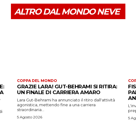
ALTRO DAL MONDO NEVE
COPPA DEL MONDO
CO
E:
GRAZIE LARA! GUT-BEHRAMI SI RITIRA:
FI
 A
UN FINALE DI CARRIERA AMARO
PA
AN
Lara Gut-Behrami ha annunciato il ritiro dall'attività
agonistica, mettendo fine a una carriera
L'in
straordinaria...
prep
di
5 Agosto 2026
5 Ag