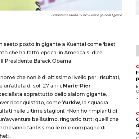
Prefontaine saluta il Circo Bianco @Zoom Agence
un sesto posto in gigante a Kuehtai come ‘best’
to che ha fatto epoca, in America si dice
e il Presidente Barack Obama.
C
F
 nome che non è di altissimo livello per i risultati,
p
e un’atleta di soli 27 anni,
Marie-Pier
È
C
pecialista soprattutto dello slalom gigante,
8
 aver riconquistato, come
Yurkiw
, la squadra
ultati nelle ultime stagioni. «Non ho rimpianti di
C
’avventura bellissimo, ringrazio tutti quelli che
G
d
ancheranno tantissimo le mie compagne di
G
he!».
C