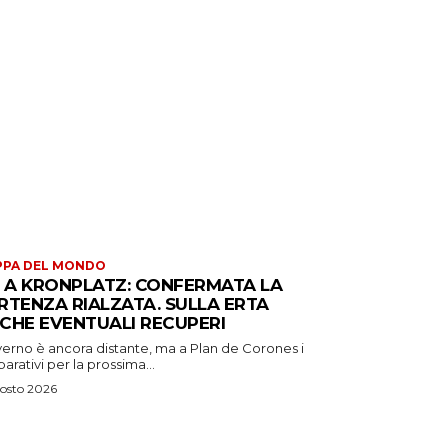
PPA DEL MONDO
S A KRONPLATZ: CONFERMATA LA
RTENZA RIALZATA. SULLA ERTA
CHE EVENTUALI RECUPERI
verno è ancora distante, ma a Plan de Corones i
arativi per la prossima...
osto 2026