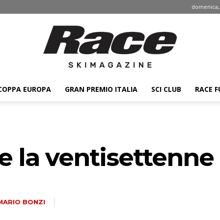
domenica, 
COPPA EUROPA
GRAN PREMIO ITALIA
SCI CLUB
RACE F
Race
he la ventisettenn
ski
MARIO BONZI