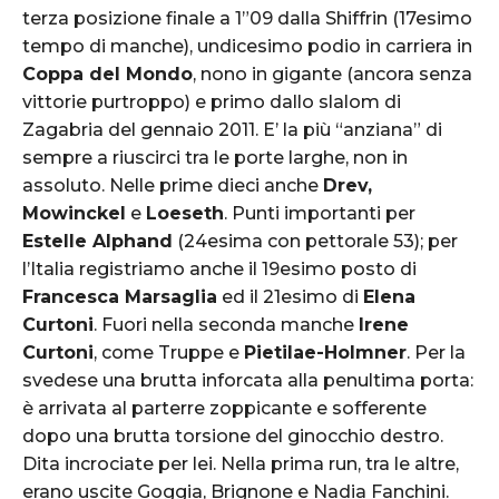
terza posizione finale a 1”09 dalla Shiffrin (17esimo
tempo di manche), undicesimo podio in carriera in
Coppa del Mondo
, nono in gigante (ancora senza
vittorie purtroppo) e primo dallo slalom di
Zagabria del gennaio 2011. E’ la più “anziana” di
sempre a riuscirci tra le porte larghe, non in
assoluto. Nelle prime dieci anche
Drev,
Mowinckel
e
Loeseth
. Punti importanti per
Estelle Alphand
(24esima con pettorale 53); per
l’Italia registriamo anche il 19esimo posto di
Francesca Marsaglia
ed il 21esimo di
Elena
Curtoni
. Fuori nella seconda manche
Irene
Curtoni
, come Truppe e
Pietilae-Holmner
. Per la
svedese una brutta inforcata alla penultima porta:
è arrivata al parterre zoppicante e sofferente
dopo una brutta torsione del ginocchio destro.
Dita incrociate per lei. Nella prima run, tra le altre,
erano uscite Goggia, Brignone e Nadia Fanchini.