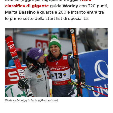
classifica di gigante
guida
Worley
con 320 punti,
Marta Bassino
è quarta a 200 e intanto entra tra
le prime sette della start list di specialità.
Worley e Moelgg in festa (@Pentaphoto)