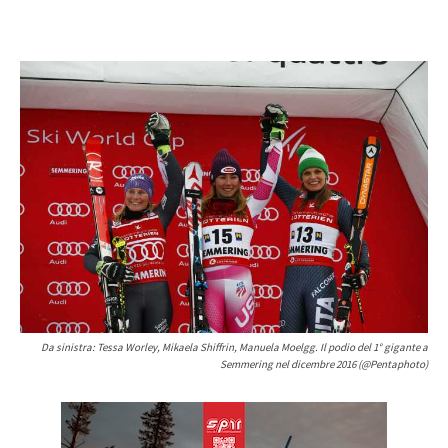
Da sinistra: Tessa Worley, Mikaela Shiffrin, Manuela Moelgg. Il podio del 1° gigante a
Semmering nel dicembre 2016 (@Pentaphoto)