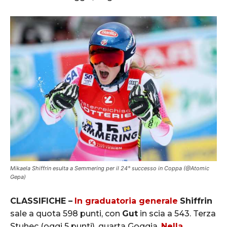
Mikaela Shiffrin esulta a Semmering per il 24° successo in Coppa (@Atomic
Gepa)
CLASSIFICHE –
In graduatoria generale
Shiffrin
sale a quota 598 punti, con
Gut
in scia a 543. Terza
Stuhec (oggi 5 punti), quarta Goggia.
Nella