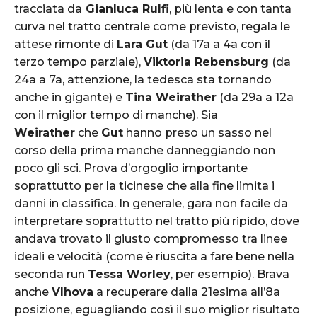
tracciata da
Gianluca Rulfi
, più lenta e con tanta
curva nel tratto centrale come previsto, regala le
attese rimonte di
Lara Gut
(da 17a a 4a con il
terzo tempo parziale),
Viktoria Rebensburg
(da
24a a 7a, attenzione, la tedesca sta tornando
anche in gigante) e
Tina Weirather
(da 29a a 12a
con il miglior tempo di manche). Sia
Weirather
che
Gut
hanno preso un sasso nel
corso della prima manche danneggiando non
poco gli sci. Prova d’orgoglio importante
soprattutto per la ticinese che alla fine limita i
danni in classifica. In generale, gara non facile da
interpretare soprattutto nel tratto più ripido, dove
andava trovato il giusto compromesso tra linee
ideali e velocità (come è riuscita a fare bene nella
seconda run
Tessa Worley
, per esempio). Brava
anche
Vlhova
a recuperare dalla 21esima all’8a
posizione, eguagliando così il suo miglior risultato