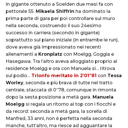
in gigante ottenuto a Soelden due mesi fa con
pettorale 55.
Mikaela Shiffrin
ha dominato la
prima parte di gara per poi controllare sul muro
nella seconda, costruendo il suo 24esimo
successo in carriera (secondo in gigante)
soprattutto sul piano iniziale (in entrambe le run),
dove aveva già impressionato nei recenti
allenamenti a
Kronplatz
con Moelgg, Goggia e
Hasegawa. Tra l’altro aveva alloggiato proprio al
residence Moelgg e ora con Manuela si… ritrova
sul podio…
Trionfo meritato in 2’01”81
con
Tessa
Worley
, seconda e più brava di tutte nel tratto
centrale, staccata di 0”78, comunque in rimonta
dopo la sesta posizione a metà gara.
Manuela
Moelgg
si regala un ritorno al top con i fiocchi e
da record: seconda a metà gara, la sorella di
Manfred, 33 anni, non è perfetta nella seconda
manche, tutt’altro, ma riesce ad agguantare la