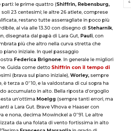
4
 parti: le prime quattro (
Shiffrin, Rebensburg,
 soli 23 centesimi; le altre 26 atlete, comprese
lificata, restano tutte asserragliate in poco più
ile, al via alle 13.30 con disegno di
Steharnik
,
un, disegnata dal papà di Lara Gut,
Pauli
, con
sembrata più che altro nella curva stretta che
go piano iniziale. In quel passaggio
nostra
Federica Brignone
. In generale le migliori
ine. Guida come detto
Shiffrin con il tempo di
esimi (brava sul piano iniziale),
Worley,
sempre
, è terza a 0”10, e la valdostana di cui sopra ha
ardo accumulato in alto. Bella riposta d’orgoglio
 sesta un’ottima
Moelgg
(sempre tanti errori, ma
vanti a Lara Gut. Brave Vlhova e Haaser con
ava e nona, decima Mowinckel a 0”91. Le altre
lizzata da una folata di vento fortissima in alto
, 17esima
Francesca Marsaglia
in grado di