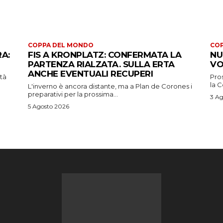
COPPA DEL MONDO
CO
RA:
FIS A KRONPLATZ: CONFERMATA LA
NU
PARTENZA RIALZATA. SULLA ERTA
VO
ANCHE EVENTUALI RECUPERI
ità
Pros
la 
L'inverno è ancora distante, ma a Plan de Corones i
preparativi per la prossima...
3 Ag
5 Agosto 2026