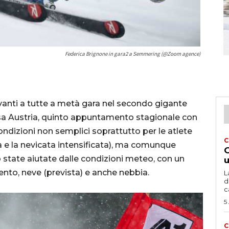
Federica Brignone in gara2 a Semmering (@Zoom agence)
anti a tutte a metà gara nel secondo gigante
sa Austria, quinto appuntamento stagionale con
ondizioni non semplici soprattutto per le atlete
C
a e la nevicata intensificata), ma comunque
G
o state aiutate dalle condizioni meteo, con un
u
nto, neve (prevista) e anche nebbia.
L
d
c
5
C