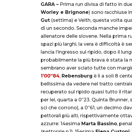
GARA –
Prima run divisa di fatto in due
Worley e Brignone
) sono racchiuse in
Gut
(settima) e Veith, questa volta qua
di un secondo. Seconda manche imperdib
allenatore delle slovene. Nella prima r
spazi più larghi, la vera è difficoltà è 
lancia l’ingresso sul ripido, dopo il lun
probabilmente la più brava è stata la 
sembrano aver sciato tutte con marg
1’00”84
,
Rebensburg
è lì a soli 8 cent
bellissima da vedere nel tratto centrale
recuperato sul ripido quasi tutto il rit
per lei, quarta a 0”23. Quinta Brunner,
sci che corrono), a 0”61, un decimo da
pettorali più alti, rispettivamente ott
azzurre: 14esima
Marta Bassino
, pena
(pettorale n.1), 15esima
Elena Curtoni