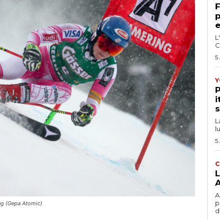
F
p
e
L
C
5
Y
P
i
s
L
l
5
C
L
A
A
p
ing (Gepa Atomic)
d