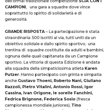
dell’ormai tradizionale competizione
SCIA CON I
CAMPIONI
, una gara a squadre dove vince
soprattutto lo spirito di solidarietà e di
generosità.
GRANDE RISPOSTA
– La partecipazione è stata
straordinaria: 500 iscritti al via, tutti uniti da un
obiettivo solidale e dallo spirito sportivo, una
trentina di squadre costituite da adulti e bambini,
ognuna delle quali capitanata da un Campione
sportivo. La vittoria di questa Edizione è andata
alla squadra della simpaticissima atleta
Karen
Putzer
. Hanno partecipato con grinta e simpatia
anche
Gustavo Thoeni, Roberto Nani, Giuliano
Razzoli, Pietro Vitalini, Antonio Rossi, Igor
Cassina, Ivan Origone, le sorelle Fanchini,
Fedrica Brignone, Federica Sosio
(fresca
campionessa mondiale juniores),
Tino