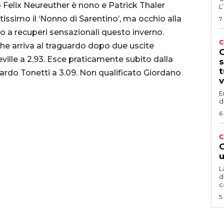
co Felix Neureuther è nono e Patrick Thaler
L
issimo il ‘Nonno di Sarentino’, ma occhio alla
7
o a recuperi sensazionali questo inverno.
C
che arriva al traguardo dopo due uscite
G
ille a 2.93. Esce praticamente subito dalla
s
t
ardo Tonetti a 3.09. Non qualificato Giordano
v
E
d
6
C
G
u
L
d
c
5