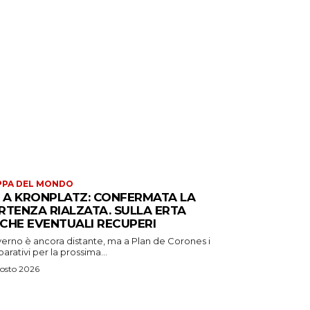
PPA DEL MONDO
S A KRONPLATZ: CONFERMATA LA
RTENZA RIALZATA. SULLA ERTA
CHE EVENTUALI RECUPERI
verno è ancora distante, ma a Plan de Corones i
arativi per la prossima...
osto 2026