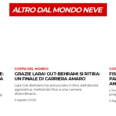
ALTRO DAL MONDO NEVE
COPPA DEL MONDO
CO
E:
GRAZIE LARA! GUT-BEHRAMI SI RITIRA:
FI
 A
UN FINALE DI CARRIERA AMARO
PA
AN
Lara Gut-Behrami ha annunciato il ritiro dall'attività
agonistica, mettendo fine a una carriera
L'in
straordinaria...
prep
di
5 Agosto 2026
5 Ag