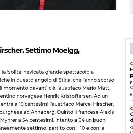
Hirscher. Settimo Moelgg,
C
F
 la ‘solita’ nevicata grande spettacolo a
p
he in questo angolo di Stiria, che l’anno scorso
È
C
il momento davanti c’è l’austriaco Mario Matt,
8
talentino norvegese Henrik Kristoffersen. Ad un
tre a 16 centesimi l’austriaco Marcel Hirscher,
C
lisburghese ad Annaberg. Quinto il francese Alexis
G
d
 Myhrer a 54 centesimi. Intanto a 64 un buon
G
mente settimo, partito con il 10 e con la
C