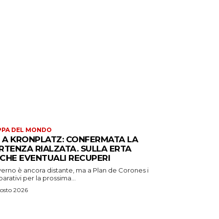
PPA DEL MONDO
S A KRONPLATZ: CONFERMATA LA
RTENZA RIALZATA. SULLA ERTA
CHE EVENTUALI RECUPERI
verno è ancora distante, ma a Plan de Corones i
arativi per la prossima...
osto 2026