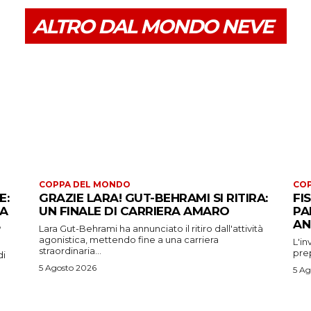
ALTRO DAL MONDO NEVE
COPPA DEL MONDO
CO
E:
GRAZIE LARA! GUT-BEHRAMI SI RITIRA:
FI
 A
UN FINALE DI CARRIERA AMARO
PA
AN
Lara Gut-Behrami ha annunciato il ritiro dall'attività
agonistica, mettendo fine a una carriera
L'in
straordinaria...
prep
di
5 Agosto 2026
5 Ag