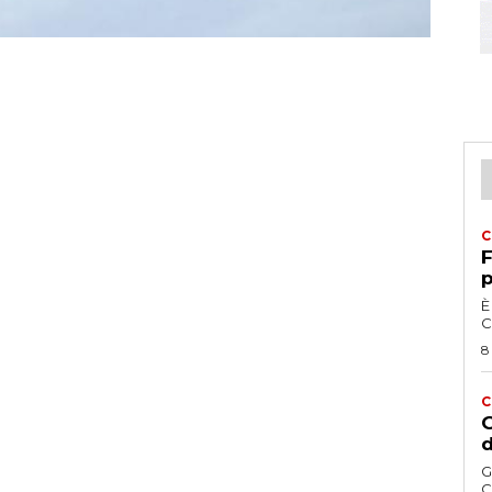
C
F
p
È
C
8
C
G
d
G
C