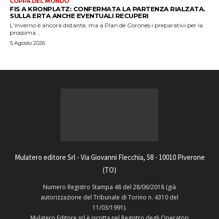
COPPA DEL MONDO
FIS A KRONPLATZ: CONFERMATA LA PARTENZA RIALZATA.
SULLA ERTA ANCHE EVENTUALI RECUPERI
L'inverno è ancora distante, ma a Plan de Corones i preparativi per la
prossima...
5 Agosto 2026
Mulatero editore Srl - Via Giovanni Flecchia, 58 - 10010 Piverone
(TO)
Numero Registro Stampa 48 del 28/06/2018 (già
autorizzazione del Tribunale di Torino n. 4310 del
11/03/1991).
Mulatero Editore srl è iscritta nel Registro degli Operatori