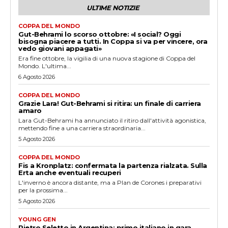
ULTIME NOTIZIE
COPPA DEL MONDO
Gut-Behrami lo scorso ottobre: «I social? Oggi
bisogna piacere a tutti. In Coppa si va per vincere, ora
vedo giovani appagati»
Era fine ottobre, la vigilia di una nuova stagione di Coppa del
Mondo. L'ultima...
6 Agosto 2026
COPPA DEL MONDO
Grazie Lara! Gut-Behrami si ritira: un finale di carriera
amaro
Lara Gut-Behrami ha annunciato il ritiro dall'attività agonistica,
mettendo fine a una carriera straordinaria...
5 Agosto 2026
COPPA DEL MONDO
Fis a Kronplatz: confermata la partenza rialzata. Sulla
Erta anche eventuali recuperi
L'inverno è ancora distante, ma a Plan de Corones i preparativi
per la prossima...
5 Agosto 2026
YOUNG GEN
Pietro Seletto in Argentina: primo italiano in gara