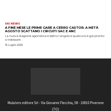
SKI NEWS
A FINE MESE LE PRIME GARE A CERRO CASTOR. A METÀ
AGOSTO SCATTANO I CIRCUITI SAC E ANC
La nuova stagione agonistica è dietro l’angolo e qualcuno è già pronto
a indossare...
16 Luglio 2026
Mulatero editore Srl - Via Giovanni Flecchia, 58 - 10010 Piverone
(TO)