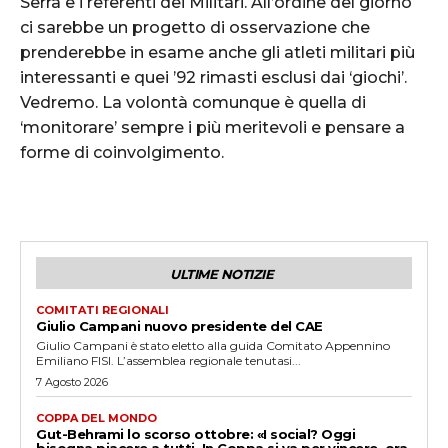
Serra e i referenti dei Militari. All’ordine del giorno
ci sarebbe un progetto di osservazione che
prenderebbe in esame anche gli atleti militari più
interessanti e quei ’92 rimasti esclusi dai ‘giochi’.
Vedremo. La volontà comunque è quella di
‘monitorare’ sempre i più meritevoli e pensare a
forme di coinvolgimento.
ULTIME NOTIZIE
COMITATI REGIONALI
Giulio Campani nuovo presidente del CAE
Giulio Campani è stato eletto alla guida Comitato Appennino
Emiliano FISI. L’assemblea regionale tenutasi...
7 Agosto 2026
COPPA DEL MONDO
Gut-Behrami lo scorso ottobre: «I social? Oggi
bisogna piacere a tutti. In Coppa si va per vincere, ora