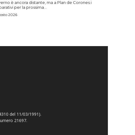
verno è ancora distante, ma a Plan de Corones i
arativi per la prossima...
osto 2026
4310 del 11/03/1991).
 numero 21697.