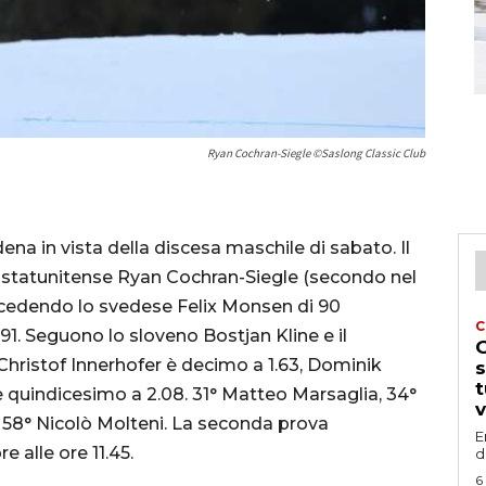
Ryan Cochran-Siegle ©Saslong Classic Club
ena in vista della discesa maschile di sabato. Il
o statunitense Ryan Cochran-Siegle (secondo nel
recedendo lo svedese Felix Monsen di 90
C
 91. Seguono lo sloveno Bostjan Kline e il
G
hristof Innerhofer è decimo a 1.63, Dominik
s
t
e quindicesimo a 2.08. 31° Matteo Marsaglia, 34°
v
 58° Nicolò Molteni. La seconda prova
E
 alle ore 11.45.
d
6