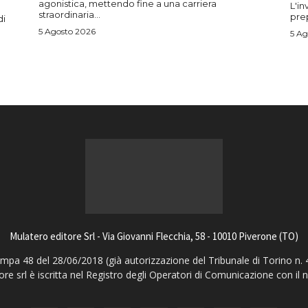
agonistica, mettendo fine a una carriera
L'in
straordinaria...
prep
di
5 Agosto 2026
5 Ag
Mulatero editore Srl - Via Giovanni Flecchia, 58 - 10010 Piverone (TO)
pa 48 del 28/06/2018 (già autorizzazione del Tribunale di Torino n. 
ore srl è iscritta nel Registro degli Operatori di Comunicazione con il