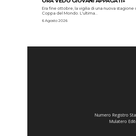
ORA VEDO GIOVANI APPAGATI»
Era fine ottobre, la vigilia di una nuova stagione 
Coppa del Mondo. L'ultima...
6 Agosto 2026
Numero Registro Stam
Mulatero Edit